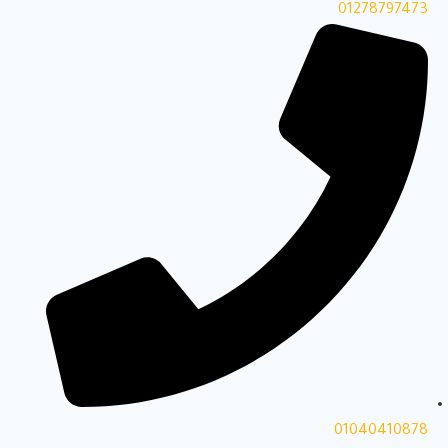
01278797473
01040410878